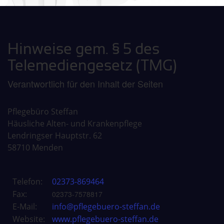
Hinweise gem. § 5 des
Telemediengesetz (TMG)
Verantwortlich für den Inhalt der Seiten
Pflegebüro Steffan
Häusliche Alten- und Krankenpflege
Lendringser Hauptstr. 62
58710 Menden
Telefon:
02373-869464
Fax:
02373-7578817
E-Mail:
info@pflegebuero-steffan.de
Website:
www.pflegebuero-steffan.de