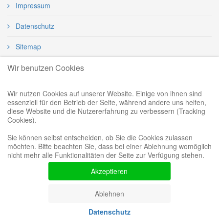
Impressum
Datenschutz
Sitemap
Wir benutzen Cookies
Über uns
Wir nutzen Cookies auf unserer Website. Einige von ihnen sind
essenziell für den Betrieb der Seite, während andere uns helfen,
Unser Pflegebüro Steffan in Menden ist professioneller
diese Website und die Nutzererfahrung zu verbessern (Tracking
Cookies).
Dienstleister in der häuslichen Alten- und Krankenpflege. Ihre
Zufriedenheit und Wohlbefinden stehen für uns im Vordergrund.
Sie können selbst entscheiden, ob Sie die Cookies zulassen
möchten. Bitte beachten Sie, dass bei einer Ablehnung womöglich
Wir pflegen Sie in Lendringsen, Oesbern, Hemer, Iserlohn,
nicht mehr alle Funktionalitäten der Seite zur Verfügung stehen.
Fröndenberg und Wickede.
Akzeptieren
Ablehnen
Datenschutz