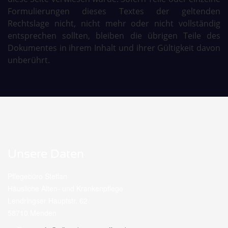
Formulierungen dieses Textes der geltenden
Rechtslage nicht, nicht mehr oder nicht vollständig
entsprechen sollten, bleiben die übrigen Teile des
Dokumentes in ihrem Inhalt und ihrer Gültigkeit davon
unberührt.
Unsere Daten
Pflegebüro Steffan
Häusliche Alten- und Krankenpflege
Lendringser Hauptstr. 62
58710 Menden