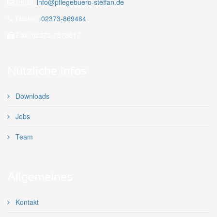
Email:
info@pflegebuero-steffan.de
Telefon:
02373-869464
Fax: 02373-7578817
Nützliche Infos
Downloads
Jobs
Team
Allgemeines
Kontakt